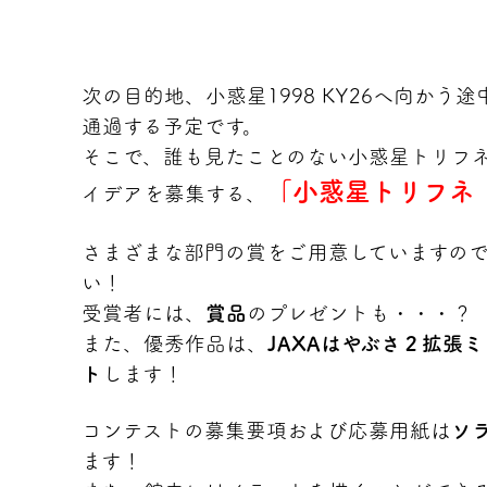
次の目的地、小惑星1998 KY26へ向かう
通過する予定です。
そこで、誰も見たことのない小惑星トリフ
「小惑星トリフネ
イデアを募集する、
さまざまな部門の賞をご用意していますの
い！
受賞者には、
賞品
のプレゼントも・・・？
また、優秀作品は、
JAXAはやぶさ２拡張
ト
します！
コンテストの募集要項および応募用紙は
ソ
ます！