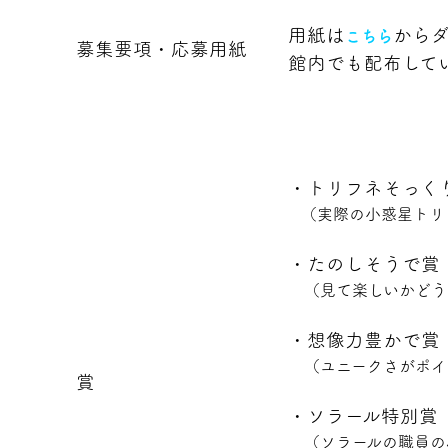
用紙は
からダ
こちら
募集要項・応募用紙
館内でも配布して
・トリフネそっく
（実際の小惑星トリ
・たのしそうで賞
（見て楽しいかどう
・想像力豊かで賞
（ユニークさがポイ
賞
・ソラール特別賞
（ソラールの職員の