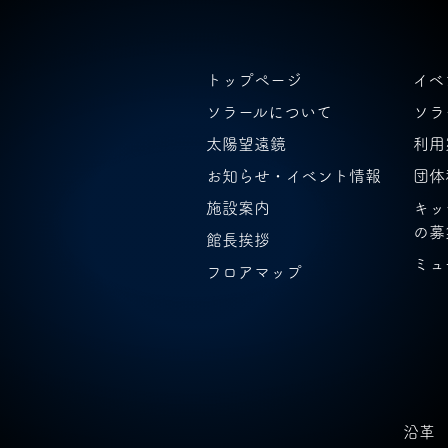
トップページ
イベ
ソラールについて
ソラ
太陽望遠鏡
利用
お知らせ・イベント情報
団体
施設案内
キッ
の募
館長挨拶
ミュ
フロアマップ
沿革