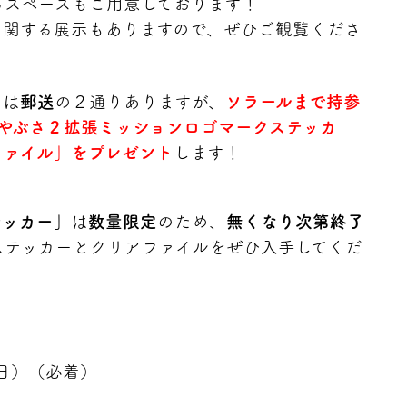
るスペースもご用意しております！
に関する展示もありますので、ぜひご観覧くださ
くは
郵送
の２通りありますが、
ソラールまで持参
はやぶさ２拡張ミッションロゴマークステッカ
ファイル」をプレゼント
します！
テッカー」
は
数量限定
のため、
無くなり次第終了
ステッカーとクリアファイルをぜひ入手してくだ
（日）（必着）