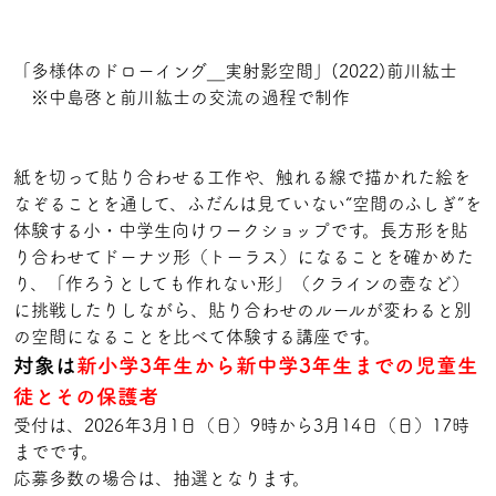
「多様体のドローイング＿実射影空間」(2022)前川紘士
※中島啓と前川紘士の交流の過程で制作
紙を切って貼り合わせる工作や、触れる線で描かれた絵を
なぞることを通して、ふだんは見ていない“空間のふしぎ”を
体験する小・中学生向けワークショップです。長方形を貼
り合わせてドーナツ形（トーラス）になることを確かめた
り、「作ろうとしても作れない形」（クラインの壺など）
に挑戦したりしながら、貼り合わせのルールが変わると別
の空間になることを比べて体験する講座です。
対象は
新小学3年生から新中学3年生までの児童生
徒とその保護者
受付は、2026年3月1日（日）9時から3月14日（日）17時
までです。
応募多数の場合は、抽選となります。