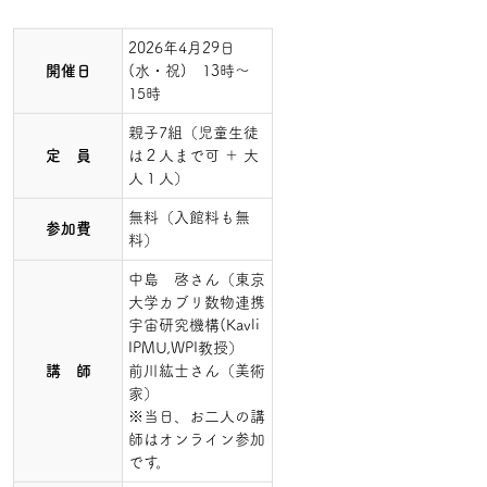
2026年4月29日
開催日
(水・祝) 13時～
15時
親子7組（児童生徒
定 員
は２人まで可 ＋ 大
人１人）
無料（入館料も無
参加費
料）
中島 啓さん（東京
大学カブリ数物連携
宇宙研究機構(Kavli
IPMU,WPI教授）
講 師
前川紘士さん（美術
家）
※当日、お二人の講
師はオンライン参加
です。