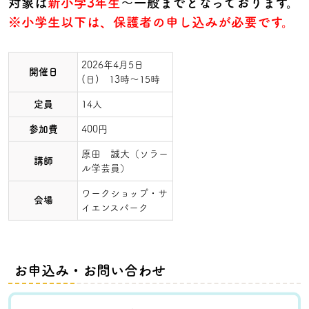
対象は
新小学3年生
～一般までとなっております。
※小学生以下は、保護者の申し込みが必要です。
2026年4月5日
開催日
(日) 13時～15時
定員
14人
参加費
400円
原田 誠大（ソラー
講師
ル学芸員）
ワークショップ・サ
会場
イエンスパーク
お申込み・お問い合わせ