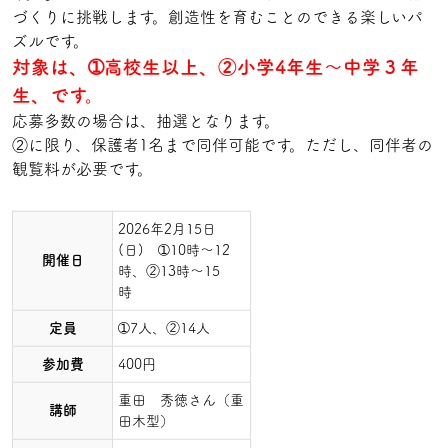
づくりに挑戦します。創造性を育むことのできる楽しいパ
ズルです。
対象は、➀高校生以上、②小学4年生～中学３年
生、です。
応募多数の場合は、抽選となります。
②に限り、保護者1名まで同伴可能です。ただし、同伴者の
観覧料が必要です。
2026年2月15日
(日) ➀10時～12
開催日
時、②13時～15
時
定員
➀7人、②14人
参加費
400円
重田 秀徳さん（重
講師
田木型）